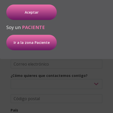
¿Quieres saber más sobre el
software de diagnóstico APNiA?
Aceptar
Soy un
PACIENTE
Ir a la zona Paciente
¿Cómo quieres que contactemos contigo?
País