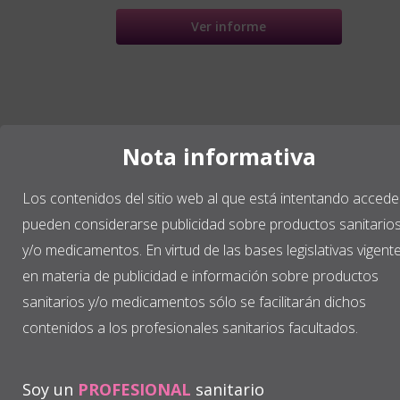
Ver informe
Nota informativa
Los contenidos del sitio web al que está intentando accede
(1)
Durán-Cantolla J, Zamora Almeida G, Vegas Díaz de
pueden considerarse publicidad sobre productos sanitario
Gereñu O, Saracho Rotaeche L, Hamdan Alkhraisat M, Durán
y/o medicamentos. En virtud de las bases legislativas vigent
Carro J, Egea Santaolalla C, Anitua E; Spanish Sleep Network.
Validation of a new domiciliary diagnosis device for
en materia de publicidad e información sobre productos
automatic diagnosis of patients with clinical suspicion of
sanitarios y/o medicamentos sólo se facilitarán dichos
OSA. Respirology. 2016 Sep 13.doi:10.1111/resp.12894.
contenidos a los profesionales sanitarios facultados.
Soy un
PROFESIONAL
sanitario