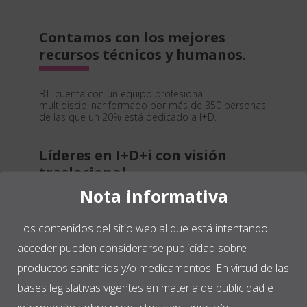
Contamos con los mejores
recursos técnicos y humanos.
BTI cuenta con un equipo profesional
multidisciplinar formado por más de 350 personas,
de las que un 20% está dedicado a I+D.
Líderes en I+D+i con visión
traslacional.
Nota informativa
La innovación en BTI está presente en todos los
ámbitos, desde la investigación preclínica, a los
Los contenidos del sitio web al que está intentando
sistemas de producción, pasando por el
tratamiento de materiales y la formación, entre
acceder pueden considerarse publicidad sobre
otros.
productos sanitarios y/o medicamentos. En virtud de las
bases legislativas vigentes en materia de publicidad e
Presencia mundial en más de 40