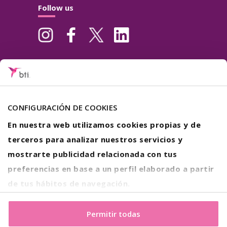
Follow us
Subscribe to our Newsletter
CONFIGURACIÓN DE COOKIES
I have read and accepted the
legal conditions
.
En nuestra web utilizamos cookies propias y de
terceros para analizar nuestros servicios y
mostrarte publicidad relacionada con tus
preferencias en base a un perfil elaborado a partir
Legal warning
Privacy
de tus hábitos de navegación.
Cookies Policy
Si estás de acuerdo con nuestras cookies, haz click en el
botón "Permitir todas". También puedes pinchar
aquí
Permitir todas
© 2026 BTI Biotechnology Institute