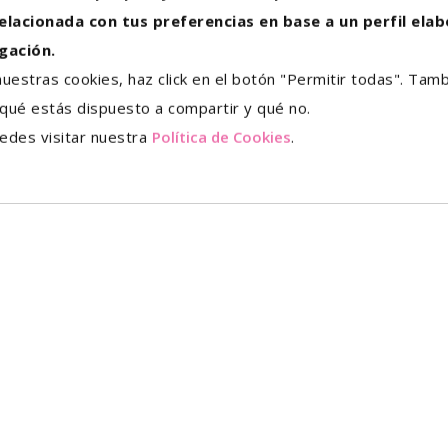
elacionada con tus preferencias en base a un perfil elab
gación.
nuestras cookies, haz click en el botón "Permitir todas". Ta
Zur Zeit sind keine Angebote verfügbar.
 qué estás dispuesto a compartir y qué no.
edes visitar nuestra
Política de Cookies
.
Was bieten wir?
liche Karriere in einem innovativen Umfeld auszuba
ie die Basis für unser Streben nach Exzellenz für 