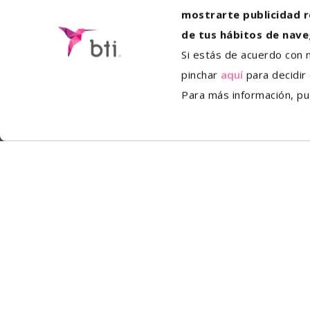
mostrarte publicidad r
de tus hábitos de nave
Si estás de acuerdo con 
pinchar
aquí
para decidir
Para más información, pu
Wir bieten Ihnen die Möglichkeit, Ihre beruf
wächst.
Wir stützen uns auf 4 strategische Säulen, d