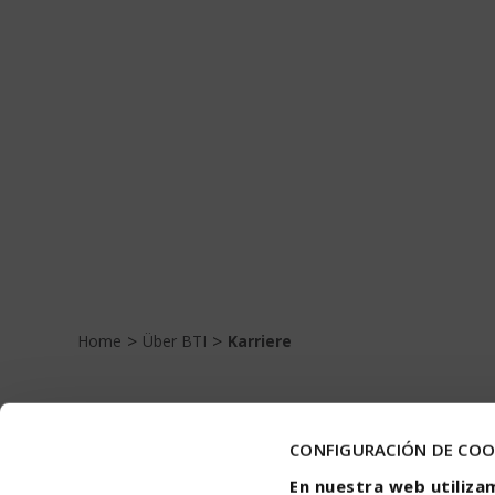
>
>
Home
Über BTI
Karriere
CONFIGURACIÓN DE COO
En nuestra web utiliza