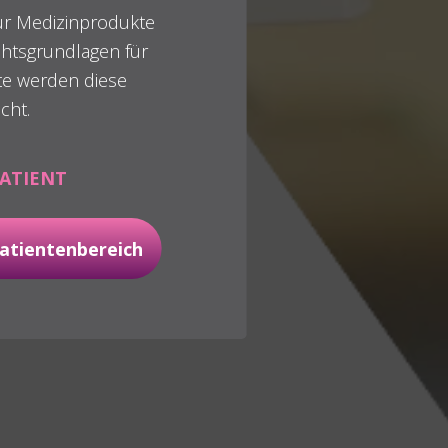
für Medizinprodukte
tsgrundlagen für
e werden diese
cht.
ATIENT
atientenbereich