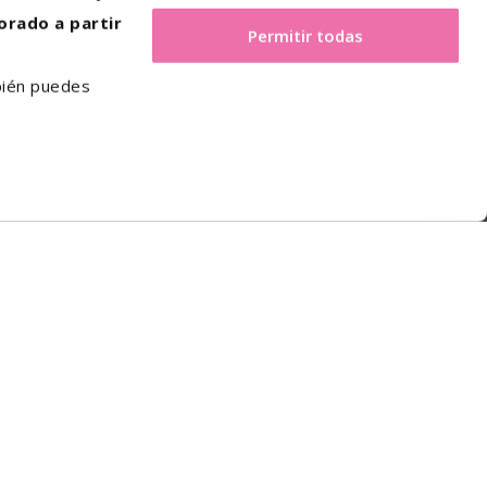
orado a partir
Permitir todas
mbién puedes
uen, das kontinuierlich expandiert und
unsere Mitarbeiter und unsere Kunden bilden.