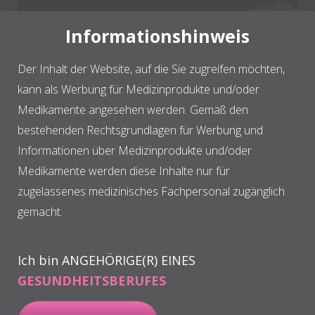
Informationshinweis
Der Inhalt der Website, auf die Sie zugreifen möchten,
kann als Werbung für Medizinprodukte und/oder
E-Book
Medikamente angesehen werden. Gemäß den
Verwendung von PRGF –
bestehenden Rechtsgrundlagen für Werbung und
ENDORET® in der
Informationen über Medizinprodukte und/oder
Extraktionsalveole
Medikamente werden diese Inhalte nur für
zugelassenes medizinisches Fachpersonal zugänglich
Laden Sie dieses E-Book
gemacht.
herunter, um alle Ihre Fragen
zur Anwendung von PRGF –
Ich bin ANGEHÖRIGE(R) EINES
ENDORET® für die
GESUNDHEITSBERUFES
Regeneration der Alveole nach
der Extraktion zu beantworten.