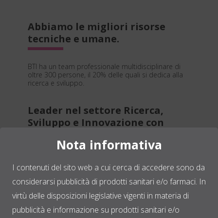
Abbiamo le migliori risorse
tecniche e umane.
BTI ha un team professionale multidisciplinare di
oltre 300 persone, il 20% delle quali si dedica alla
ricerca e sviluppo.
Leader nel settore Ricerca,
Sviluppo e Innovazione con
visione traslazionale.
Nota informativa
In BTI l'innovazione è presente in tutti gli ambiti,
I contenuti del sito web a cui cerca di accedere sono da
dalla ricerca preclinica ai sistemi produttivi
attraverso il trattamento dei materiali e la
considerarsi pubblicità di prodotti sanitari e/o farmaci. In
formazione.
virtù delle disposizioni legislative vigenti in materia di
pubblicità e informazione su prodotti sanitari e/o
Presenza in più di 40 paesi in