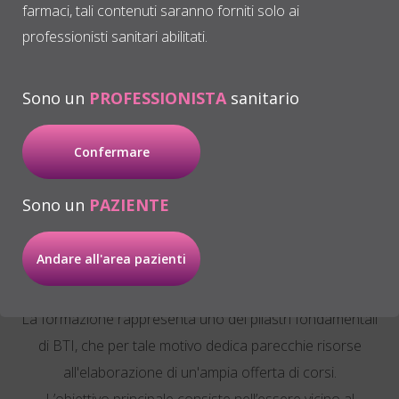
farmaci, tali contenuti saranno forniti solo ai
tutto il mondo.
professionisti sanitari abilitati.
Un'azienda con una chiara vocazione
internazionale che, ad oggi, ha solide filiali e
Sono un
PROFESSIONISTA
sanitario
distributori in molti paesi.
Confermare
Sono un
PAZIENTE
Formazione BTI Training
Andare all'area pazienti
Center
La formazione rappresenta uno dei pilastri fondamentali
di BTI, che per tale motivo dedica parecchie risorse
all'elaborazione di un'ampia offerta di corsi.
L’obiettivo principale consiste nell’essere vicino al